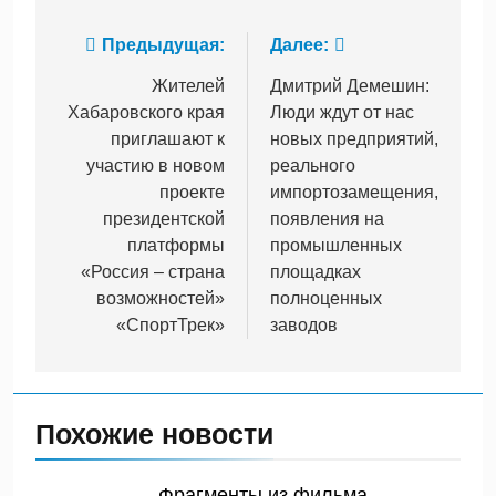
Навигация
Предыдущая:
Далее:
по
Жителей
Дмитрий Демешин:
Хабаровского края
Люди ждут от нас
записям
приглашают к
новых предприятий,
участию в новом
реального
проекте
импортозамещения,
президентской
появления на
платформы
промышленных
«Россия – страна
площадках
возможностей»
полноценных
«СпортТрек»
заводов
Похожие новости
Фрагменты из фильма