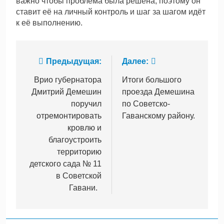
важно чтобы проблема была решена, поэтому он
ставит её на личный контроль и шаг за шагом идёт
к её выполнению.
Навигация
Предыдущая:
Далее:
по
Врио губернатора
Итоги большого
Дмитрий Демешин
проезда Демешина
записям
поручил
по Советско-
отремонтировать
Гаванскому району.
кровлю и
благоустроить
территорию
детского сада № 11
в Советской
Гавани.