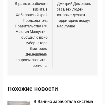
по
В рамках рабочего
Дмитрий Демешин:
визита в
Я за тех людей,
записям
Хабаровский край
которые делают
Председатель
территорию вокруг
Правительства РФ
нас лучше
Михаил Мишустин
обсудил с врио
губернатора
Дмитрием
Демешиным
вопросы развития
региона.
Похожие новости
В Ванино заработала система