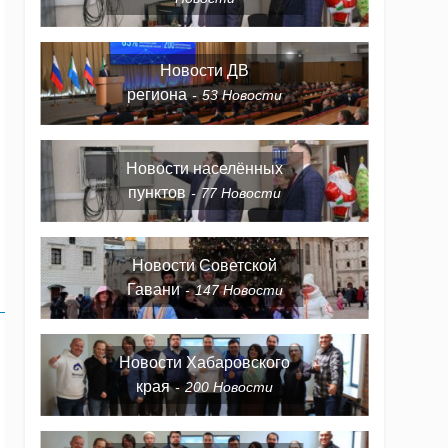
Новости ДВ
региона
53
Новости
Новости населённых
пунктов
77
Новости
Новости Советской
Гавани
147
Новости
Новости Хабаровского
края
200
Новости