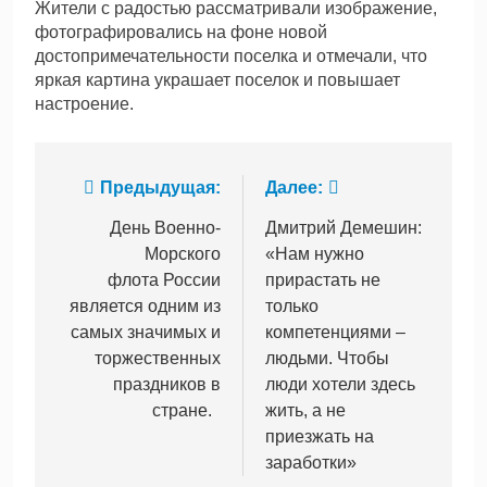
Жители с радостью рассматривали изображение,
фотографировались на фоне новой
достопримечательности поселка и отмечали, что
яркая картина украшает поселок и повышает
настроение.
Навигация
Предыдущая:
Далее:
по
День Военно-
Дмитрий Демешин:
Морского
«Нам нужно
записям
флота России
прирастать не
является одним из
только
самых значимых и
компетенциями –
торжественных
людьми. Чтобы
праздников в
люди хотели здесь
стране.
жить, а не
приезжать на
заработки»