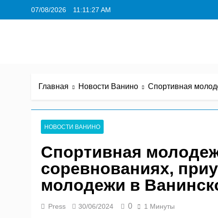
Перейти
07/08/2026
11:11:28 AM
к
содержимому
Главная
Новости Ванино
Спортивная молоде
НОВОСТИ ВАНИНО
Спортивная молодеж
соревнованиях, при
молодежи в Ванинск
0
Press
30/06/2024
1 Минуты