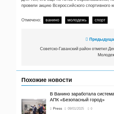
провели акцию Всероссийского спортивного к
Отмечено:
ванино
молодежь
спорт
Навигация
Предыдуща
по
Советско-Гаванский район отметил Де
Молоде
записям
Похожие новости
В Ванино заработала систем
АПК «Безопасный город»
Press
09/01/2025
0