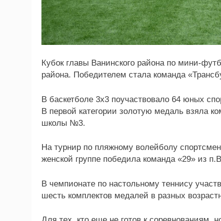
Кубок главы Ванинского района по мини-фут
района. Победителем стала команда «Трансб
В баскетболе 3х3 поучаствовало 64 юных спорт
В первой категории золотую медаль взяла ко
школы №3.
На турнир по пляжному волейболу спортсмен
женской группе победила команда «29» из п.
В чемпионате по настольному теннису участв
шесть комплектов медалей в разных возрастн
Для тех, кто еще не готов к соревнованиям, 