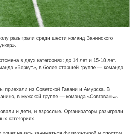
болу разыграли среди шести команд Ванинского
ункер».
смена в двух категориях: до 14 лет и 15-18 лет.
манда «Беркут», в более старшей группе — команда
ы приехали из Советской Гавани и Амурска. В
Ванино, в мужской группе — команда «Совгавань».
овали и дети, и взрослые. Организаторы разыграли
ых категориях.
но хочет начать заниматься физкультурой и спортом