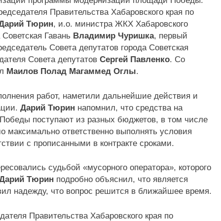
ализации программы модернизации площади Победы.
редседателя Правительства Хабаровского края по
Дарий Тюрин
, и.о. министра ЖКХ Хабаровского
а Советская Гавань
Владимир Чуришка
, первый
председатель Совета депутатов города Советская
дателя Совета депутатов
Сергей Павленко
. Со
ал
Маилов Полад Магаммед Оглы
.
полнения работ, наметили дальнейшие действия и
ации.
Дарий Тюрин
напомнил, что средства на
Победы поступают из разных бюджетов, в том числе
мо максимально ответственно выполнять условия
тствии с прописанными в контракте сроками.
ресовались судьбой «мусорного оператора», которого
Дарий Тюрин
подробно объяснил, что является
зил надежду, что вопрос решится в ближайшее время.
дателя Правительства Хабаровского края по