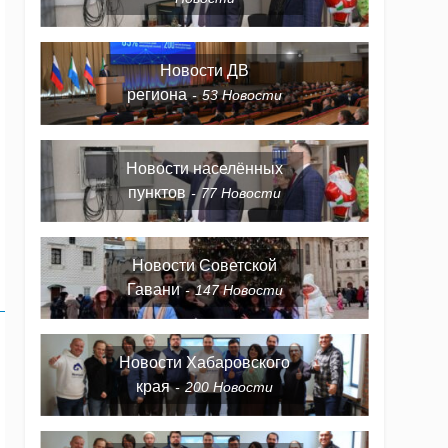
Новости ДВ
региона
53
Новости
Новости населённых
пунктов
77
Новости
Новости Советской
Гавани
147
Новости
Новости Хабаровского
края
200
Новости