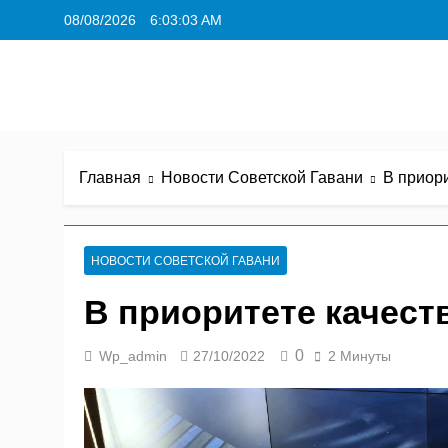
Перейти
08/08/2026
6:03:04 AM
к
содержимому
Главная
Новости Советской Гавани
В приори
НОВОСТИ СОВЕТСКОЙ ГАВАНИ
В приоритете качест
0
Wp_admin
27/10/2022
2 Минуты