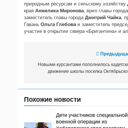
природным ресурсам и сельскому хозяйству
края
Анжелика Миронова
, врио главы город
заместитель главы города
Дмитрий Чайка
, 
Гавань
Ольга Глебова
и заместитель предсе
участие в открытии сквера «Бригантина» и а
Навигация
Предыдуща
по
Новыми курсантами пополнилось кадетск
движение школы поселка Октябрьско
записям
Похожие новости
Дети участников специальной
военной операции из