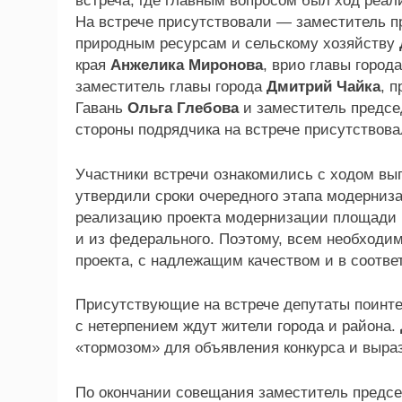
встреча, где главным вопросом был ход ре
На встрече присутствовали — заместитель п
природным ресурсам и сельскому хозяйству
края
Анжелика Миронова
, врио главы город
заместитель главы города
Дмитрий Чайка
, 
Гавань
Ольга Глебова
и заместитель предсе
стороны подрядчика на встрече присутствов
Участники встречи ознакомились с ходом вы
утвердили сроки очередного этапа модерниз
реализацию проекта модернизации площади 
и из федерального. Поэтому, всем необходи
проекта, с надлежащим качеством и в соотве
Присутствующие на встрече депутаты поинте
с нетерпением ждут жители города и района.
«тормозом» для объявления конкурса и выра
По окончании совещания заместитель предсе