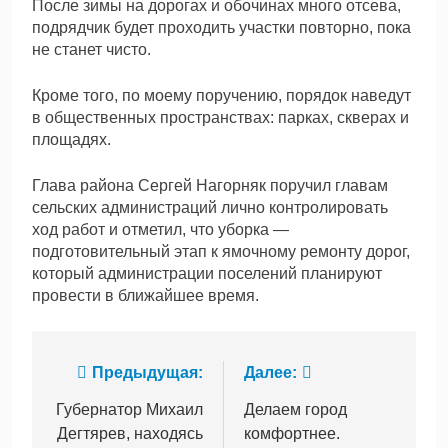
После зимы на дорогах и обочинах много отсева,
подрядчик будет проходить участки повторно, пока
не станет чисто.
Кроме того, по моему поручению, порядок наведут
в общественных пространствах: парках, скверах и
площадях.
Глава района Сергей Нагорняк поручил главам
сельских администраций лично контролировать
ход работ и отметил, что уборка —
подготовительный этап к ямочному ремонту дорог,
который администрации поселений планируют
провести в ближайшее время.
Навигация
Предыдущая:
Далее:
по
Губернатор Михаил
Делаем город
Дегтярев, находясь
комфортнее.